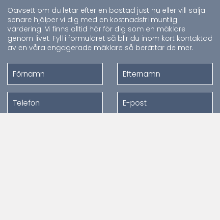
Oavsett om du letar efter en bostad just nu eller vill sälja
senare hjälper vi dig med en kostnadsfri muntlig
värdering. Vi finns alltid här för dig som en mäklare
genom livet. Fyll i formuläret så blir du inom kort kontaktad
av en våra engagerade mäklare så berättar de mer.
Jag har läst och godkänner Riksmäklarens
integritetspolicy
SKICKA