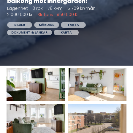
balkong mot innergården!
Lägenhet
3 rok
78 kvm
5 709 kr/mån
2 000 000 kr
Slutpris 1 950 000 Kr
BILDER
MÄKLARE
FAKTA
DOKUMENT & LÄNKAR
KARTA