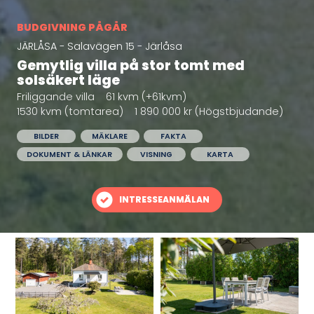
BUDGIVNING PÅGÅR
JÄRLÅSA - Salavägen 15 - Järlåsa
Gemytlig villa på stor tomt med
solsäkert läge
Friliggande villa
61 kvm (+61kvm)
1530 kvm (tomtarea)
1 890 000 kr (Högstbjudande)
BILDER
MÄKLARE
FAKTA
DOKUMENT & LÄNKAR
VISNING
KARTA
INTRESSEANMÄLAN