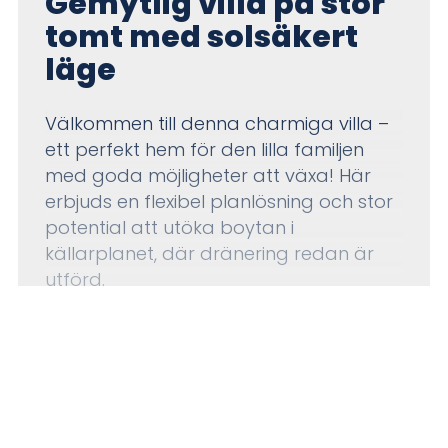
Gemytlig villa på stor
tomt med solsäkert
läge
Välkommen till denna charmiga villa –
ett perfekt hem för den lilla familjen
med goda möjligheter att växa! Här
erbjuds en flexibel planlösning och stor
potential att utöka boytan i
källarplanet, där dränering redan är
utförd.
Källaren rymmer dessutom en
installerad kamin, ett fullt utrustat
badrum samt egen utgång till
trädgården – idealiskt för extra
VISA MER
boendeyta, tonårsdel, gästavdelning