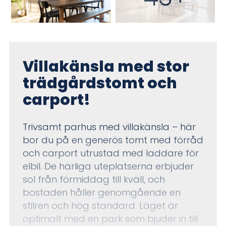
Villakänsla med stor
trädgårdstomt och
carport!
Trivsamt parhus med villakänsla – här
bor du på en generös tomt med förråd
och carport utrustad med laddare för
elbil. De härliga uteplatserna erbjuder
sol från förmiddag till kväll, och
bostaden håller genomgående en
stilren och hög standard. Läget är
optimalt med en park som bjuder in till