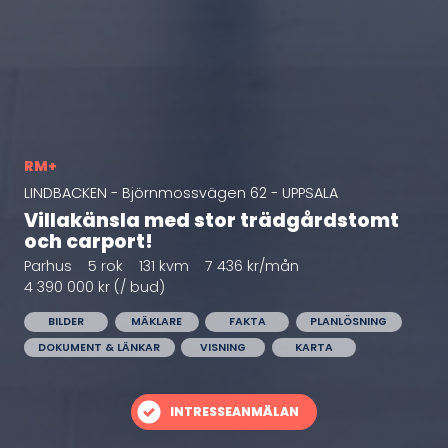
RM+
LINDBACKEN - Björnmossvägen 62 - UPPSALA
Villakänsla med stor trädgårdstomt
och carport!
Parhus
5 rok
131 kvm
7 436 kr/mån
4 390 000 kr (/ bud)
BILDER
MÄKLARE
FAKTA
PLANLÖSNING
DOKUMENT & LÄNKAR
VISNING
KARTA
INTRESSEANMÄLAN