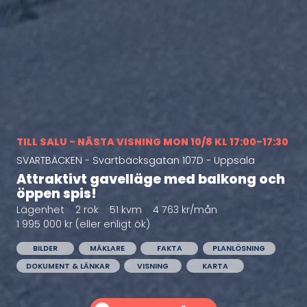
TILL SALU
-
NÄSTA VISNING
MON 10/8 KL 17:00-17:30
SVARTBÄCKEN - Svartbäcksgatan 107D - Uppsala
Attraktivt gavelläge med balkong och
öppen spis!
Lägenhet
2 rok
51 kvm
4 763 kr/mån
1 995 000 kr (eller enligt ök)
BILDER
MÄKLARE
FAKTA
PLANLÖSNING
DOKUMENT & LÄNKAR
VISNING
KARTA