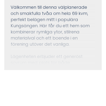
Välkommen till denna välplanerade
och smakfulla tvåa om hela 69 kvm,
perfekt belägen mitt i populära
Kungsängen. Här får du ett hem som
kombinerar rymliga ytor, stilrena
materialval och ett boende i en
förening utöver det vanliga.
Lägenheten erbjuder ett generöst
sovrum med plats för både
dubbelsäng och extra möblemang.
Vardagsrum och kök binds ihop i en
VISA MER
öppen planlösning som skapar en
social och inbjudande känsla. Här finns
gott om plats för både stor soffgrupp
och matplats vid fönstret. Köket är
utrustat med moderna och stilrena