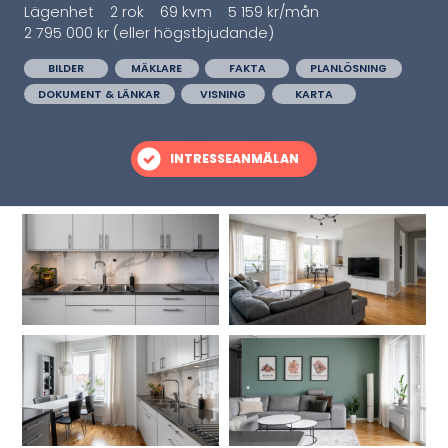
Lägenhet
2 rok
69 kvm
5 159 kr/mån
2 795 000 kr (eller högstbjudande)
BILDER
MÄKLARE
FAKTA
PLANLÖSNING
DOKUMENT & LÄNKAR
VISNING
KARTA
INTRESSEANMÄLAN