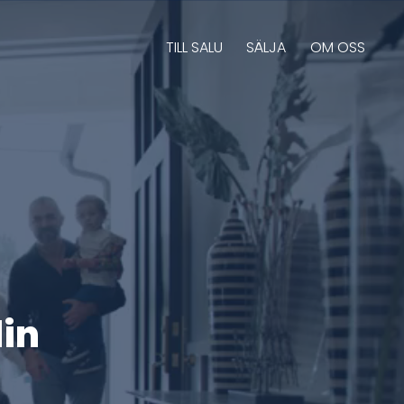
TILL SALU
SÄLJA
OM OSS
din