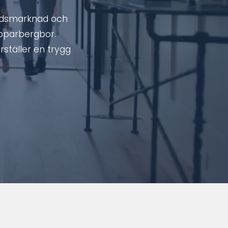
tadsmarknad och
opparbergbor.
rställer en trygg