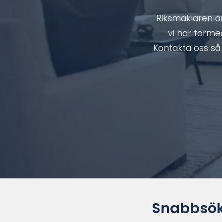
Riksmäklaren ä
vi har förme
Kontakta oss så 
Snabbsök